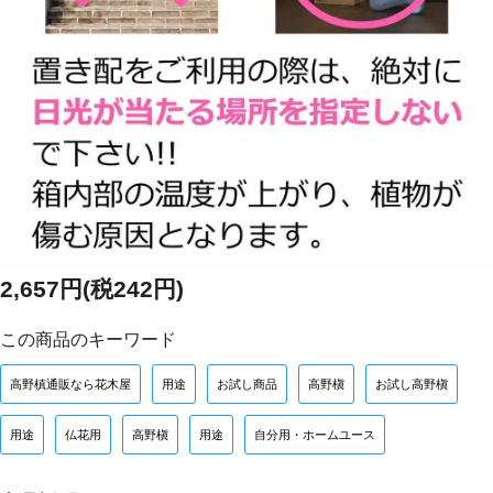
2,657円(税242円)
この商品のキーワード
高野槙通販なら花木屋
用途
お試し商品
高野槇
お試し高野槇
用途
仏花用
高野槇
用途
自分用・ホームユース