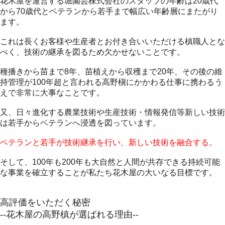
花木屋を運営する堀園芸株式会社のスタッフの年齢は20歳代
から70歳代とベテランから若手まで幅広い年齢層にまたがり
ます。
これは長くお客様や生産者とお付き合いいただける槙職人とな
べく、技術の継承を図るため欠かせないことです。
種播きから苗まで8年、苗植えから収穫まで20年、その後の維
持管理が100年超と言われる高野槇にかかわる仕事に携わるう
えで非常に大事なことです。
又、日々進化する農業技術や生産技術・情報発信等新しい技術
は若手からベテランへ浸透を図っています。
ベテランと若手が技術継承を行い、新しい技術を融合する。
そして、100年も200年も大自然と人間が共存できる持続可能
な事業を確立することが私たち花木屋の大いなる目標です。
高評価をいただく秘密
--花木屋の高野槙が選ばれる理由--