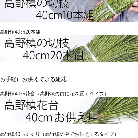
高野槙40㎝20本組
お手軽にお供えできる組花
高野槙40㎝花台（高野槙の前に花を置くタイプ）
高野槙40㎝くくり（高野槙のみでお供えするタイプ）