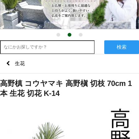
検索
生花
高野槙 コウヤマキ 高野槇 切枝 70cm 1
本 生花 切花 K-14