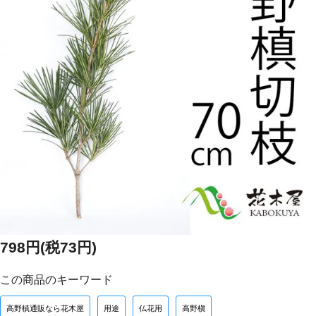
798円(税73円)
この商品のキーワード
高野槙通販なら花木屋
用途
仏花用
高野槇