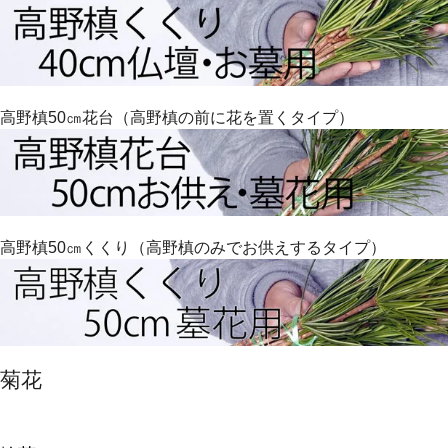
高野槙50㎝花台（高野槙の前に花を置くタイプ）
高野槙50㎝くくり（高野槙のみでお供えするタイプ）
菊花