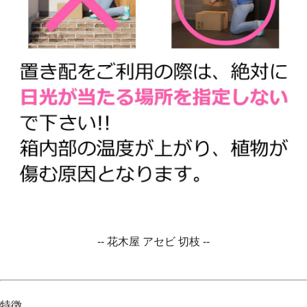
-- 花木屋 アセビ 切枝 --
特徴