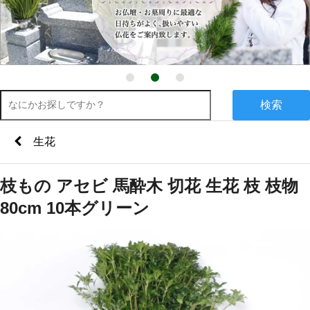
検索
生花
枝もの アセビ 馬酔木 切花 生花 枝 枝物
80cm 10本グリーン